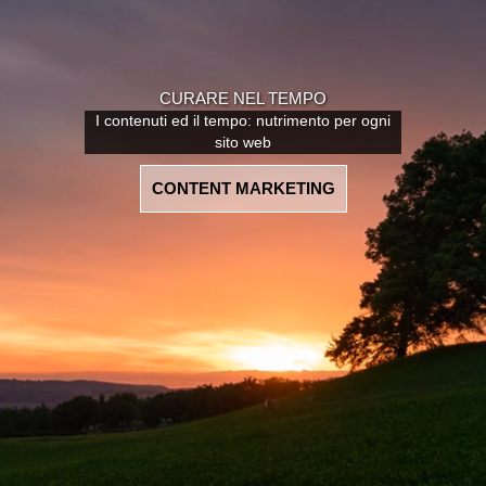
WEB MARKETING
ADVERTISING
SOCIAL NETWORKS
CURARE NEL TEMPO
I contenuti ed il tempo: nutrimento per ogni
sito web
CONTENT MARKETING
I NOSTRI SERVIZI
Realizzazione siti web
Ecommerce
Web Marketing