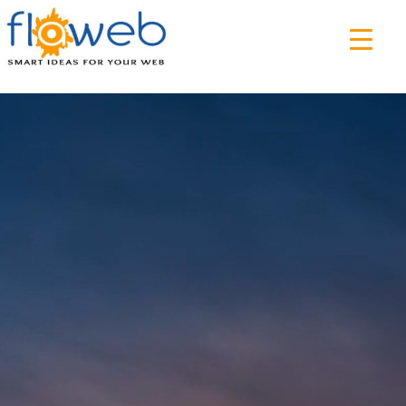
▼
PROGETTARE
Orientarsi tra le offerte, creare una propria
identità sul web
REALIZZAZIONE SITI WEB
RESTYLING SITI WEB
CREAZIONE SITI ECOMMERCE
SITI MOBILE
NUOVI SPAZI
Aumentare il proprio pubblico, raggiungere
nuovi clienti, coltivare nuove idee